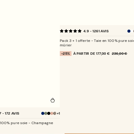
Pack
4.9 - 1261 AVIS
3
Bl
B
+
nu
Pack 3 + 1 offerte - Taie en 100% pure soi
1
mûrier
offerte
À PARTIR DE
177,00 €
236,00 €
–25%
-
POURCENTAGE
PRIX
PRIX
DE
Taie
DE
NORMAL
RÉDUCTION
en
VENTE
100%
pure
soie
de
mûrier
+1
7 - 172 AVIS
 100% pure soie - Champagne