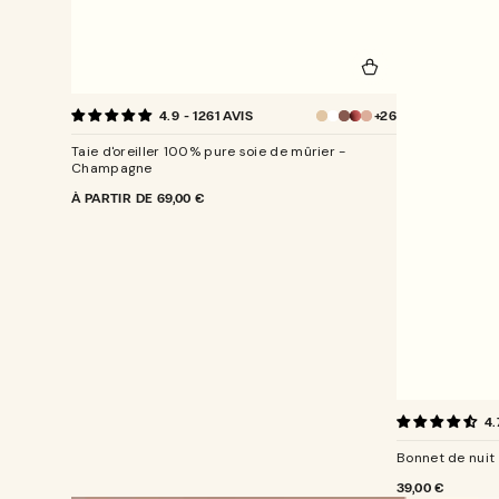
Taie
+26
4.9 - 1261 AVIS
d'oreiller
Champagne
100%
Taie d'oreiller 100% pure soie de mûrier -
pure
Champagne
soie
PRIX
À PARTIR DE
69,00 €
de
NORMAL
mûrier
-
Champagne
Bonnet
4.
de
nuit
Bonnet de nuit
100%
pure
PRIX
39,00 €