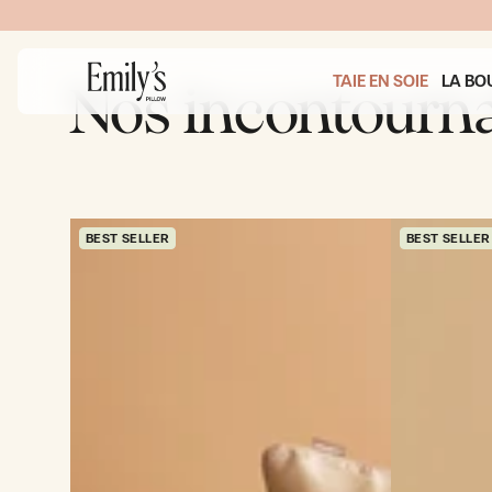
IGNORER
LE
CONTENU
TAIE EN SOIE
LA BO
Nos incontourn
BEST SELLER
BEST SELLER