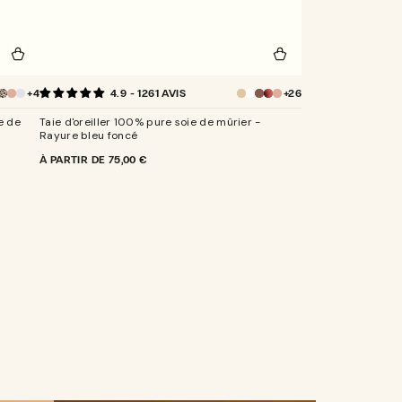
Taie
+4
+26
4.9 - 1261 AVIS
d'oreiller
eu
lanc
leopard
Bois
Gris
100%
it
de
perle
e de
Taie d'oreiller 100% pure soie de mûrier -
pure
rose
Rayure bleu foncé
soie
PRIX
À PARTIR DE
75,00 €
de
NORMAL
mûrier
-
Rayure
bleu
foncé