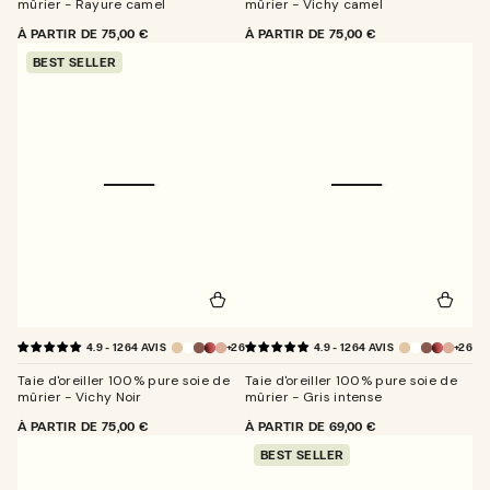
mûrier - Rayure camel
mûrier - Vichy camel
PRIX
À PARTIR DE
75,00 €
PRIX
À PARTIR DE
75,00 €
NORMAL
NORMAL
BEST SELLER
+26
+26
4.9 - 1264 AVIS
4.9 - 1264 AVIS
Taie d'oreiller 100% pure soie de
Taie d'oreiller 100% pure soie de
mûrier - Vichy Noir
mûrier - Gris intense
PRIX
À PARTIR DE
75,00 €
PRIX
À PARTIR DE
69,00 €
NORMAL
NORMAL
BEST SELLER