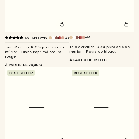
+26
+26
4.9 - 1264 AVIS
Taie d'oreiller 100% pure soie de
Taie d'oreiller 100% pure soie de
mûrier - Fleurs de bleuet
mûrier - Blanc imprimé cœurs
rouge
PRIX
À PARTIR DE
75,00 €
NORMAL
PRIX
À PARTIR DE
75,00 €
NORMAL
BEST SELLER
BEST SELLER