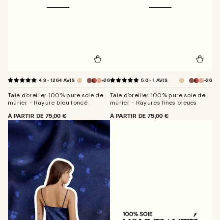
+26
+26
4.9 - 1264 AVIS
5.0 - 1 AVIS
Taie d'oreiller 100% pure soie de
Taie d'oreiller 100% pure soie de
mûrier - Rayure bleu foncé
mûrier - Rayures fines bleues
PRIX
À PARTIR DE
75,00 €
PRIX
À PARTIR DE
75,00 €
NORMAL
NORMAL