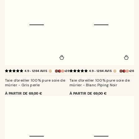
+26
+26
4.9 - 1264 AVIS
4.9 - 1264 AVIS
Taie d'oreiller 100% pure soie de
Taie d'oreiller 100% pure soie de
mûrier - Gris perle
mûrier - Blanc Piping Noir
PRIX
À PARTIR DE
69,00 €
PRIX
À PARTIR DE
69,00 €
NORMAL
NORMAL