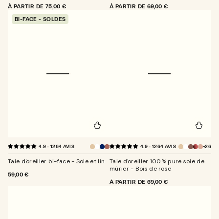
PRIX
À PARTIR DE
75,00 €
PRIX
À PARTIR DE
69,00 €
NORMAL
NORMAL
BI-FACE - SOLDES
+26
4.9 - 1264 AVIS
4.9 - 1264 AVIS
Champagne
Blanc
bleu
camel
Bois
nuit
de
Taie d'oreiller bi-face - Soie et lin
Taie d'oreiller 100% pure soie de
rose
mûrier - Bois de rose
PRIX
59,00 €
NORMAL
PRIX
À PARTIR DE
69,00 €
NORMAL