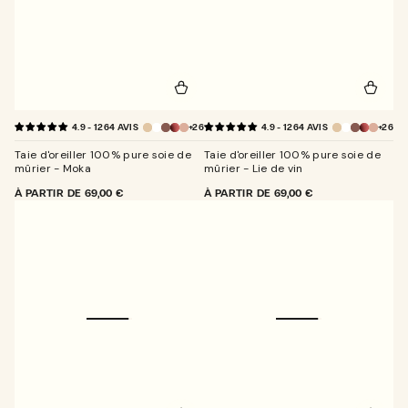
+26
+26
4.9 - 1264 AVIS
4.9 - 1264 AVIS
Moka
Lie
de
Taie d'oreiller 100% pure soie de
Taie d'oreiller 100% pure soie de
vin
mûrier - Moka
mûrier - Lie de vin
PRIX
À PARTIR DE
69,00 €
PRIX
À PARTIR DE
69,00 €
NORMAL
NORMAL