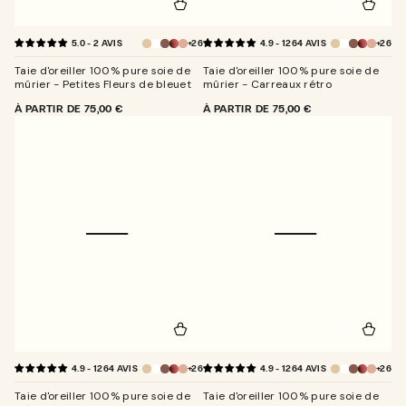
+26
+26
5.0 - 2 AVIS
4.9 - 1264 AVIS
Taie d'oreiller 100% pure soie de
Taie d'oreiller 100% pure soie de
mûrier - Petites Fleurs de bleuet
mûrier - Carreaux rétro
PRIX
À PARTIR DE
75,00 €
PRIX
À PARTIR DE
75,00 €
NORMAL
NORMAL
+26
+26
4.9 - 1264 AVIS
4.9 - 1264 AVIS
Taie d'oreiller 100% pure soie de
Taie d'oreiller 100% pure soie de