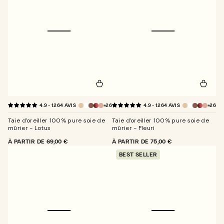
+26
+26
4.9 - 1264 AVIS
4.9 - 1264 AVIS
Taie d'oreiller 100% pure soie de
Taie d'oreiller 100% pure soie de
mûrier - Lotus
mûrier - Fleuri
PRIX
À PARTIR DE
69,00 €
PRIX
À PARTIR DE
75,00 €
NORMAL
NORMAL
BEST SELLER