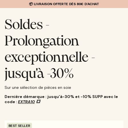
IGNORER
📦 LIVRAISON OFFERTE DÈS 80€ D'ACHAT
LE
CONTENU
Soldes -
Prolongation
exceptionnelle -
jusqu'à -30%
Sur une sélection de pièces en soie
Dernière démarque : jusqu'à-30% et -10% SUPP avec le
code :
EXTRA10
💥
BEST SELLER