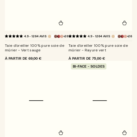
+26
+26
4.9 - 1264 AVIS
4.9 - 1264 AVIS
Taie d'oreiller 100% pure soie de
Taie d'oreiller 100% pure soie de
mûrier - Vert sauge
mûrier - Rayure vert
PRIX
À PARTIR DE
69,00 €
PRIX
À PARTIR DE
75,00 €
NORMAL
NORMAL
BI-FACE - SOLDES