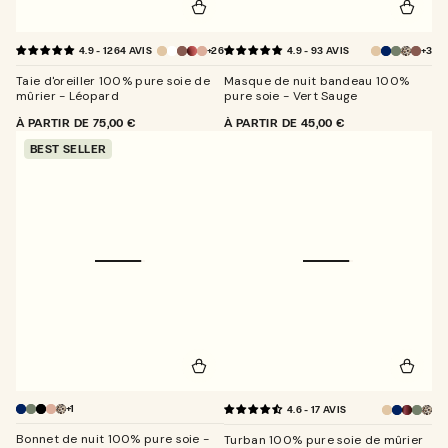
+26
+3
4.9 - 1264 AVIS
4.9 - 93 AVIS
Vert
sauge
Taie d'oreiller 100% pure soie de
Masque de nuit bandeau 100%
mûrier - Léopard
pure soie - Vert Sauge
PRIX
À PARTIR DE
75,00 €
PRIX
À PARTIR DE
45,00 €
NORMAL
NORMAL
BEST SELLER
+1
4.6 - 17 AVIS
Vert
Vert
Sauge
saug
Bonnet de nuit 100% pure soie -
Turban 100% pure soie de mûrier