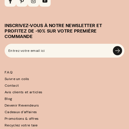
Facebook
Pinterest
Instagram
YouTube
INSCRIVEZ-VOUS À NOTRE NEWSLETTER ET
PROFITEZ DE -10% SUR VOTRE PREMIÈRE
COMMANDE
Entrez
votre
email
F.A.Q
ici
Suivre un colis
Contact
Avis clients et articles
Blog
Devenir Revendeurs
Cadeaux d'affaires
Promotions & offres
Recyclez votre taie