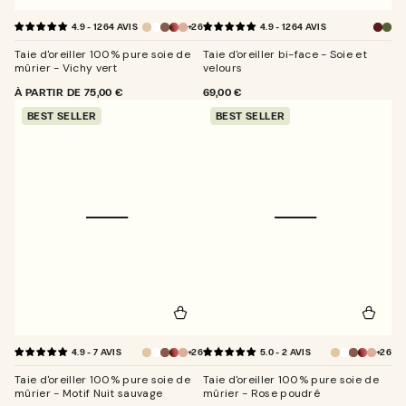
+26
4.9 - 1264 AVIS
4.9 - 1264 AVIS
Bord
Ver
Taie d'oreiller 100% pure soie de
Taie d'oreiller bi-face - Soie et
mûrier - Vichy vert
velours
PRIX
À PARTIR DE
75,00 €
PRIX
69,00 €
NORMAL
NORMAL
BEST SELLER
BEST SELLER
+26
+26
4.9 - 7 AVIS
5.0 - 2 AVIS
Taie d'oreiller 100% pure soie de
Taie d'oreiller 100% pure soie de
mûrier - Motif Nuit sauvage
mûrier - Rose poudré