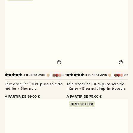
+26
+26
4.9 - 1264 AVIS
4.9 - 1264 AVIS
Taie d'oreiller 100% pure soie de
Taie d'oreiller 100% pure soie de
mûrier - Bleu nuit
mûrier - Bleu nuit imprimé cœurs
PRIX
À PARTIR DE
69,00 €
PRIX
À PARTIR DE
75,00 €
NORMAL
NORMAL
BEST SELLER