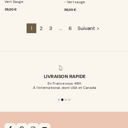
Vert Sauge
- Vert sauge
PRIX
39,00 €
PRIX
39,00 €
NORMAL
NORMAL
1
2
3
…
6
Suivant >
LIVRAISON RAPIDE
En France sous 48H.
À l'international, dont USA et Canada