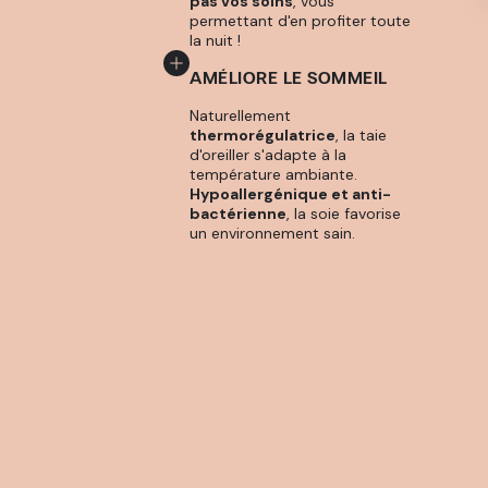
pas vos soins
, vous
permettant d'en profiter toute
la nuit !
AMÉLIORE LE SOMMEIL
Naturellement
thermorégulatrice
, la taie
d'oreiller s'adapte à la
température ambiante.
Hypoallergénique et anti-
bactérienne
, la soie favorise
un environnement sain.