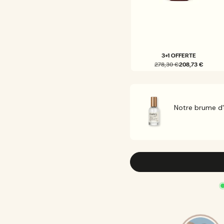
3+1 OFFERTE
278,30 €
208,73 €
VARIANTE
ÉPUISÉE
OU
INDISPONIBLE
Notre brume d'