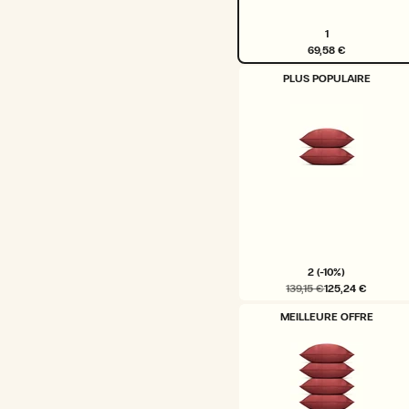
1
69,58 €
VARIANTE
PLUS POPULAIRE
ÉPUISÉE
OU
INDISPONIBLE
2 (-10%)
139,15 €
125,24 €
VARIANTE
MEILLEURE OFFRE
ÉPUISÉE
OU
INDISPONIBLE