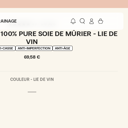
Connexion
Panier
RRAINAGE
4.9 - 1261 AVIS
 100% PURE SOIE DE MÛRIER - LIE DE
VIN
I-CASSE
ANTI-IMPERFECTION
ANTI-ÂGE
Prix
69,58 €
normal
COULEUR -
LIE DE VIN
LIE
VARIANTE
DE
ÉPUISÉE
VIN
OU
Ouvrir
INDISPONIBLE
le
média
2
en
modal