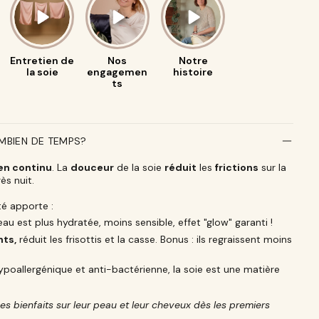
Entretien de
Nos
Notre
la soie
engagemen
histoire
ts
OMBIEN DE TEMPS?
en continu
. La
douceur
de la soie
réduit
les
frictions
sur la
ès nuit.
té apporte :
eau est plus hydratée, moins sensible, effet "glow" garanti !
nts,
réduit les frisottis et la casse. Bonus : ils regraissent moins
ypoallergénique et anti-bactérienne, la soie est une matière
es bienfaits sur leur peau et leur cheveux dès les premiers