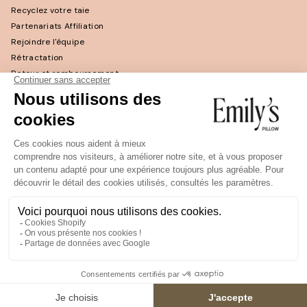
Recyclez votre taie
Partenariats Affiliation
Rejoindre l'équipe
Rétractation
Retour et remboursement
Politique de retour
CGV
© 2026,
EMILY'S PILLOW
. ALL RIGHTS RESERVED.
France
Language
Français