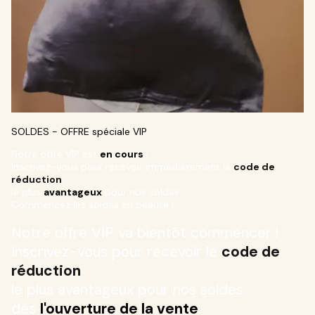
SOLDES - OFFRE spéciale VIP
Notre offre VIP est
en cours
!
Inscrivez-vous pour recevoir immédiatement le
code de
réduction
le plus
avantageux
pour nos soldes.
Commencez les soldes en beauté !
Notre offre VIP va bientôt commencer !
Inscrivez-vous pour recevoir le
code de
réduction
le plus avantageux pour nos soldes
dès
l'ouverture de la vente
.