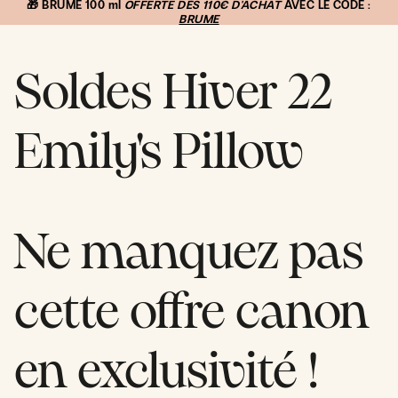
IGNORER
🎁 BRUME 100 ml
OFFERTE
DÈS
110€ D'ACHAT
AVEC LE CODE :
LE
BRUME
CONTENU
Soldes Hiver 22
Emily's Pillow
Ne manquez pas
cette offre canon
en exclusivité !