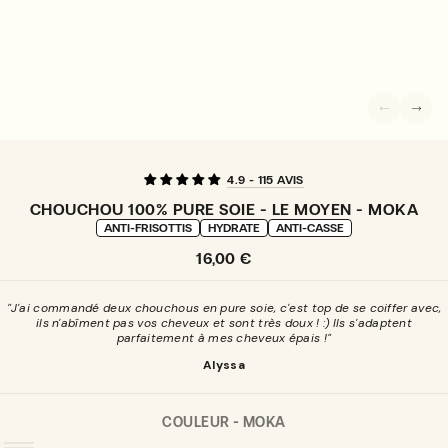
4.9 - 115 AVIS
CHOUCHOU 100% PURE SOIE - LE MOYEN - MOKA
ANTI-FRISOTTIS
HYDRATE
ANTI-CASSE
Prix
16,00 €
normal
"J'ai commandé deux chouchous en pure soie, c'est top de se coiffer avec,
ils n'abîment pas vos cheveux et sont très doux ! :) Ils s'adaptent
parfaitement à mes cheveux épais !"
Alyssa
COULEUR -
MOKA