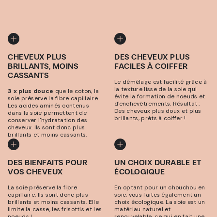
CHEVEUX PLUS
DES CHEVEUX PLUS
BRILLANTS, MOINS
FACILES À COIFFER
CASSANTS
Le démêlage est facilité grâce à
la texture lisse de la soie qui
3 x plus douce
que le coton, la
évite la formation de noeuds et
soie préserve la fibre capillaire.
d'enchevêtrements. Résultat :
Les acides aminés contenus
Des cheveux plus doux et plus
dans la soie permettent de
brillants, prêts à coiffer !
conserver l'hydratation des
cheveux. Ils sont donc plus
brillants et moins cassants.
DES BIENFAITS POUR
UN CHOIX DURABLE ET
VOS CHEVEUX
ÉCOLOGIQUE
La soie préserve la fibre
En optant pour un chouchou en
capillaire. Ils sont donc plus
soie, vous faites également un
brillants et moins cassants. Elle
choix écologique. La soie est un
limite la casse, les frisottis et les
matériau naturel et
noeuds !
renouvelable, ce qui en fait une