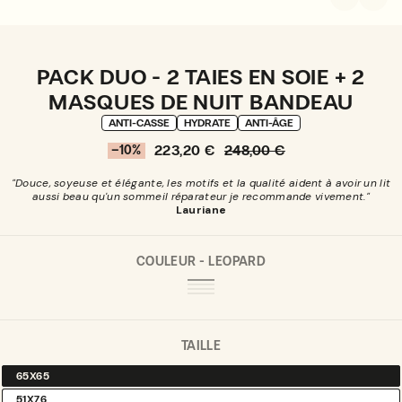
PACK DUO - 2 TAIES EN SOIE + 2
MASQUES DE NUIT BANDEAU
ANTI-CASSE
HYDRATE
ANTI-ÂGE
223,20 €
248,00 €
–10%
Pourcentage
Prix
Prix
de
de
normal
réduction
"Douce, soyeuse et élégante, les motifs et la qualité aident à avoir un lit
vente
aussi beau qu'un sommeil réparateur je recommande vivement."
Lauriane
COULEUR -
LEOPARD
LEOPARD
VARIANTE
CHAMPAGNE
VARIANTE
VERT
VARIANTE
ÉPUISÉE
BLEU
VARIANTE
ÉPUISÉE
SAUGE
ÉPUISÉE
OU
NUIT
ÉPUISÉE
OU
OU
INDISPONIBLE
OU
INDISPONIBLE
INDISPONIBLE
INDISPONIBLE
TAILLE
65X65
VARIANTE
ÉPUISÉE
51X76