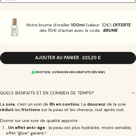
VARIANTE
OU
ÉPUISÉE
INDISPONIBLE
OU
INDISPONIBLE
Notre brume d'oreiller
100ml
(valeur: 32€)
OFFERTE
dès 110€ d'achat avec le code :
BRUME
AJOUTER AU PANIER · 223,20 €
EN STOCK, LIVRAISON 48H (GRATUITE DÈS 80€)
QUELS BIENFAITS ET EN COMBIEN DE TEMPS?
La
soie
, c'est un soin de
8h en continu
. La
douceur
de la soie
réduit
les
frictions
sur la peau et les cheveux, nuit après nuit.
Dormir sur une soie de qualité apporte :
. Un effet anti-âge
: la peau est plus hydratée, moins sensible,
effet "glow" garanti !