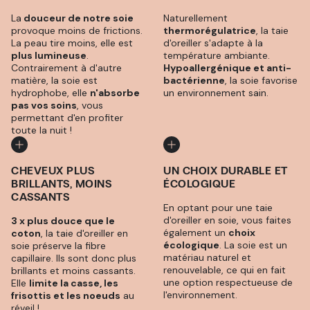
La
douceur de notre soie
Naturellement
provoque moins de frictions.
thermorégulatrice
, la taie
La peau tire moins, elle est
d'oreiller s'adapte à la
plus lumineuse
.
température ambiante.
Contrairement à d'autre
Hypoallergénique et anti-
matière, la soie est
bactérienne
, la soie favorise
hydrophobe, elle
n'absorbe
un environnement sain.
pas vos soins
, vous
permettant d'en profiter
toute la nuit !
CHEVEUX PLUS
UN CHOIX DURABLE ET
BRILLANTS, MOINS
ÉCOLOGIQUE
CASSANTS
En optant pour une taie
d'oreiller en soie, vous faites
3 x plus douce que le
également un
choix
coton
, la taie d'oreiller en
écologique
. La soie est un
soie préserve la fibre
matériau naturel et
capillaire. Ils sont donc plus
renouvelable, ce qui en fait
brillants et moins cassants.
une option respectueuse de
Elle
limite la casse, les
l'environnement.
frisottis et les noeuds
au
réveil !