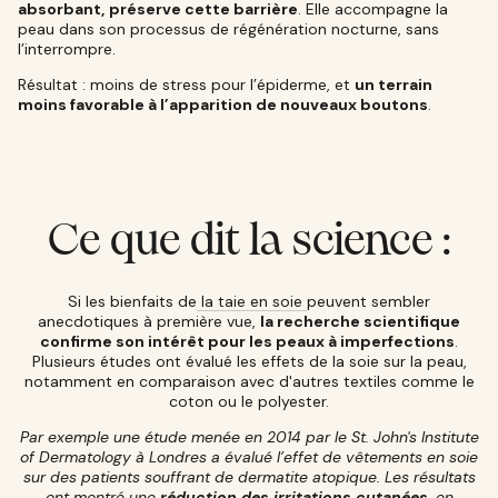
absorbant,
préserve cette barrière
. Elle accompagne la
peau dans son processus de régénération nocturne, sans
l’interrompre.
Résultat : moins de stress pour l’épiderme, et
un terrain
moins favorable à l’apparition de nouveaux boutons
.
Ce que dit la science :
Si les bienfaits de
la taie en soie
peuvent sembler
anecdotiques à première vue,
la recherche scientifique
confirme son intérêt pour les peaux à imperfections
.
Plusieurs études ont évalué les effets de la soie sur la peau,
notamment en comparaison avec d'autres textiles comme le
coton ou le polyester.
Par exemple une étude menée en 2014 par le St. John's Institute
of Dermatology à Londres a évalué l’effet de vêtements en soie
sur des patients souffrant de dermatite atopique. Les résultats
ont montré une
réduction des irritations cutanées
, en