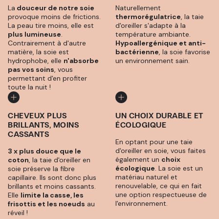
La
douceur de notre soie
Naturellement
provoque moins de frictions.
thermorégulatrice
, la taie
La peau tire moins, elle est
d'oreiller s'adapte à la
plus lumineuse
.
température ambiante.
Contrairement à d'autre
Hypoallergénique et anti-
matière, la soie est
bactérienne
, la soie favorise
hydrophobe, elle
n'absorbe
un environnement sain.
pas vos soins
, vous
permettant d'en profiter
toute la nuit !
CHEVEUX PLUS
UN CHOIX DURABLE ET
BRILLANTS, MOINS
ÉCOLOGIQUE
CASSANTS
En optant pour une taie
d'oreiller en soie, vous faites
3 x plus douce que le
également un
choix
coton
, la taie d'oreiller en
écologique
. La soie est un
soie préserve la fibre
matériau naturel et
capillaire. Ils sont donc plus
renouvelable, ce qui en fait
brillants et moins cassants.
une option respectueuse de
Elle
limite la casse, les
l'environnement.
frisottis et les noeuds
au
réveil !