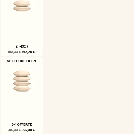
2 (-10%)
158,00 €
142,20 €
VARIANTE
MEILLEURE OFFRE
ÉPUISÉE
OU
INDISPONIBLE
3+1 OFFERTE
316,00 €
237,00 €