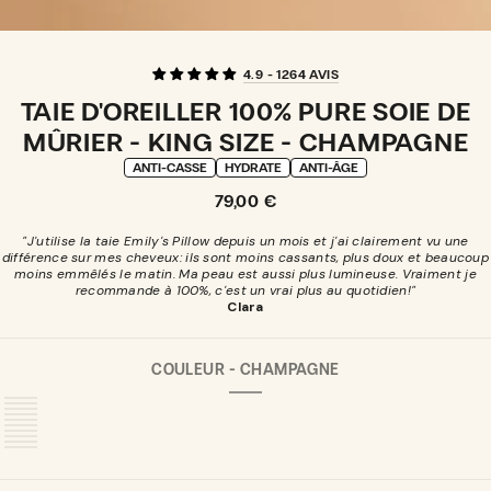
4.9 - 1264 AVIS
TAIE D'OREILLER 100% PURE SOIE DE
MÛRIER - KING SIZE - CHAMPAGNE
ANTI-CASSE
HYDRATE
ANTI-ÂGE
Prix
79,00 €
normal
"J'utilise la taie Emily's Pillow depuis un mois et j'ai clairement vu une
différence sur mes cheveux: ils sont moins cassants, plus doux et beaucoup
moins emmêlés le matin. Ma peau est aussi plus lumineuse. Vraiment je
recommande à 100%, c'est un vrai plus au quotidien!"
Clara
COULEUR -
CHAMPAGNE
CHAMPAGNE
VARIANTE
ÉPUISÉE
OU
INDISPONIBLE