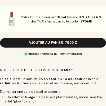
VARIANTE
ÉPUISÉE
OU
INDISPONIBLE
Notre brume d'oreiller
100ml
(valeur: 32€)
OFFERTE
dès 110€ d'achat avec le code :
BRUME
AJOUTER AU PANIER · 79,00 €
EN STOCK, LIVRAISON 48H (GRATUITE DÈS 80€)
QUELS BIENFAITS ET EN COMBIEN DE TEMPS?
La
soie
, c'est un soin de
8h en continu
. La
douceur
de la soie
réduit
les
frictions
sur la peau et les cheveux, nuit après nuit.
Dormir sur une soie de qualité apporte :
. Un effet anti-âge
: la peau est plus hydratée, moins sensible,
effet "glow" garanti !