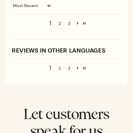
Sort by
1
2
3
REVIEWS IN OTHER LANGUAGES
1
2
3
Let customers
speak for us