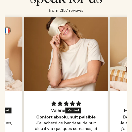
from 2157 reviews
Valérie
Man
Confort absolu, nuit paisible
Bon
reçues,
J'ai acheté ce bandeau de nuit
Je sui
op
bleu il y a quelques semaines, et
j'ai 