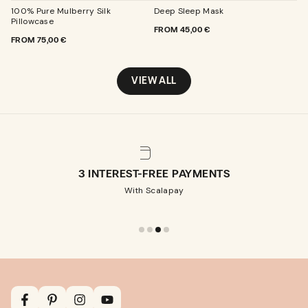
100% Pure Mulberry Silk
Deep Sleep Mask
Pillowcase
REGULAR
FROM
45,00 €
REGULAR
FROM
75,00 €
PRICE
PRICE
VIEW ALL
3 INTEREST-FREE PAYMENTS
With Scalapay
Facebook
Pinterest
Instagram
YouTube