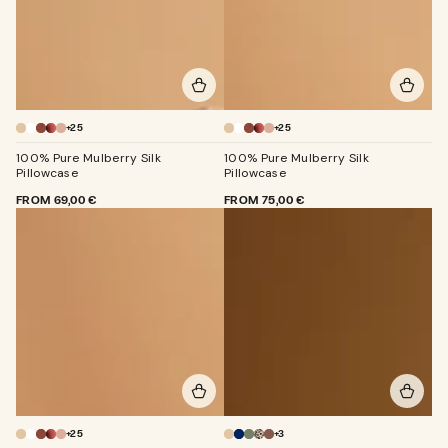
+25
+25
Champagne
100% Pure Mulberry Silk
100% Pure Mulberry Silk
Pillowcase
Pillowcase
REGULAR
FROM
69,00 €
REGULAR
FROM
75,00 €
PRICE
PRICE
+25
+3
Champagne